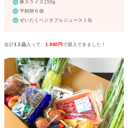
豚スライス150g
平飼卵６個
ぜいたくベジタブルジュース１缶
合計
1２品
入って、
1,980
円
で購入できました！