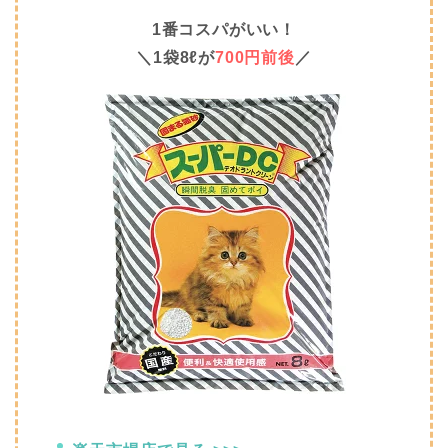
1番コスパがいい！
＼1袋8ℓが
700円前後
／