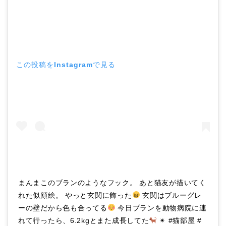
この投稿をInstagramで見る
まんまこのブランのようなフック。 あと猫友が描いてく
れた似顔絵。 やっと玄関に飾った
玄関はブルーグレ
ーの壁だから色も合ってる
今日ブランを動物病院に連
れて行ったら、6.2kgとまた成長してた
✴︎ #猫部屋 #