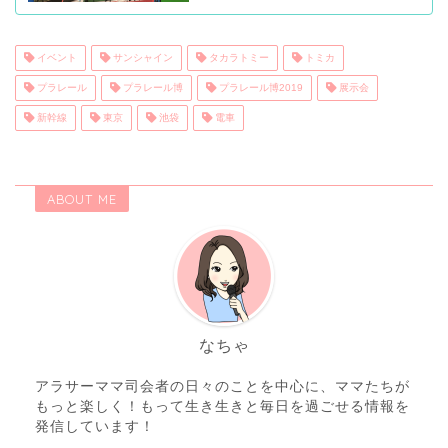
イベント
サンシャイン
タカラトミー
トミカ
プラレール
プラレール博
プラレール博2019
展示会
新幹線
東京
池袋
電車
ABOUT ME
なちゃ
アラサーママ司会者の日々のことを中心に、ママたちが
もっと楽しく！もって生き生きと毎日を過ごせる情報を
発信しています！