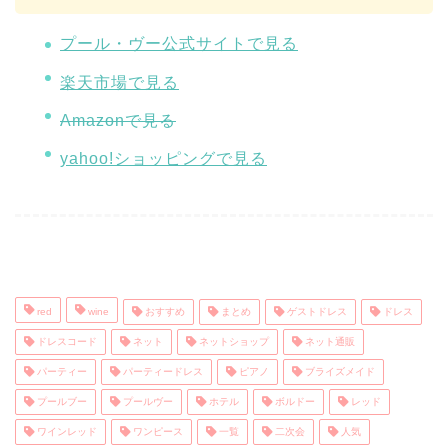
プール・ヴー公式サイトで見る
楽天市場で見る
Amazonで見る
yahoo!ショッピングで見る
red
wine
おすすめ
まとめ
ゲストドレス
ドレス
ドレスコード
ネット
ネットショップ
ネット通販
パーティー
パーティードレス
ピアノ
ブライズメイド
プールブー
プールヴー
ホテル
ボルドー
レッド
ワインレッド
ワンピース
一覧
二次会
人気