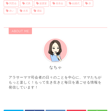
同窓会
式典
披露宴
発表会
結婚式
赤
赤い
赤系
通販
ABOUT ME
なちゃ
アラサーママ司会者の日々のことを中心に、ママたちが
もっと楽しく！もって生き生きと毎日を過ごせる情報を
発信しています！