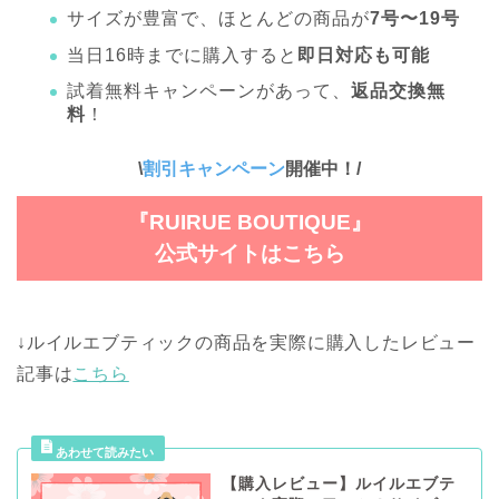
サイズが豊富で、ほとんどの商品が
7号〜19号
当日16時までに購入すると
即日対応も可能
試着無料キャンペーンがあって、
返品交換無
料
！
\
割引キャンペーン
開催中
！
/
『RUIRUE BOUTIQUE』
公式サイトはこちら
↓ルイルエブティックの商品を実際に購入したレビュー
記事は
こちら
【購入レビュー】ルイルエブテ