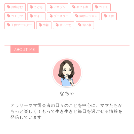
お出かけ
こども
アマゾン
ギフト券
コドモ
コモリブ
サイト
ブースター
体験レッスン
子供
子供ブースター
情報
習いごと
習い事
ABOUT ME
なちゃ
アラサーママ司会者の日々のことを中心に、ママたちが
もっと楽しく！もって生き生きと毎日を過ごせる情報を
発信しています！